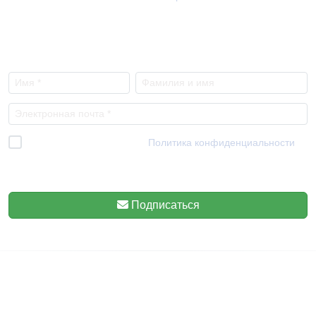
NEWSLETTER
Я прочитал и согласен с
Политика конфиденциальности
*
Мы уважаем вашу конфиденциальность, поэтому знайте, что вы
можете отказаться от подписки в любое время.
Подписаться
ENTIDADES COLABORADORAS