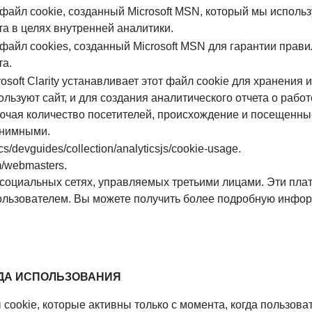
 файл cookie, созданный Microsoft MSN, который мы исполь
та в целях внутренней аналитики.
 файл cookies, созданный Microsoft MSN для гарантии прав
та.
rosoft Clarity устанавливает этот файл cookie для хранения
ользуют сайт, и для создания аналитического отчета о рабо
ючая количество посетителей, происхождение и посещенны
нимными.
cs/devguides/collection/analyticsjs/cookie-usage.
m/webmasters.
социальных сетях, управляемых третьими лицами. Эти плат
пользователем. Вы можете получить более подробную инфор
ОДА ИСПОЛЬЗОВАНИЯ
ookie, которые активны только с момента, когда пользовател