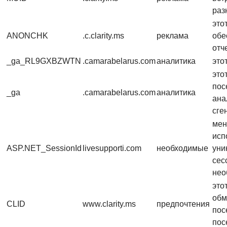
раз
это
ANONCHK
.c.clarity.ms
реклама
обе
отч
_ga_RL9GXBZWTN
.camarabelarus.com
аналитика
это
это
пос
_ga
.camarabelarus.com
аналитика
ана
сге
мен
исп
ASP.NET_SessionId
livesupporti.com
необходимые
уни
сес
нео
это
обм
CLID
www.clarity.ms
предпочтения
пос
пос