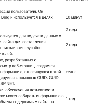
ессии пользователя. Он
Bing и используется в целях
10 минут
2 года
пользуется для подсчета данных о
ия сайта для составления
2 года
 присваивает случайно
ителей.
ах, разработанных с
осмотр веб-страниц, создается
информацию, относящуюся к этой
сеанс
цируется с помощью GUID. GUID
ASP.NET.
 для обеспечения возможности
кже может собирать информацию о
1 год
я обмена содержимым сайта на