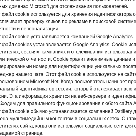
ных доменах Microsoft для отслеживания пользователей.
т файл cookie используется для хранения идентификатора с
спечивает проверку кликов по рекламе в поисковой системе 
етности и персонализации.
т файл cookie устанавливается компанией Google Analytics.
т файл cookies устанавливается Google Analytics. Cookie ис
етителях, сессиях, кампаниях и отслеживания использован
литической отчетности. Cookie хранит анонимные данные и
нерированный номер для идентификации уникальных посет
еджер нашего чата. Этот файл cookie используется на сайт
ользованием Microsoft.Net. Когда пользователь начинает пр
кальный идентификатор сессии, который отслеживает всю 
сии. Эта информация хранится на веб-сервере и идентифи
бходим для правильного функционирования любого сайта 
т файл cookie обычно устанавливается компанией Dstillery
ена мультимедийным контентом в социальных сетях. Он та
етителях сайта, когда они используют социальные сети дл
ещаемой странице.