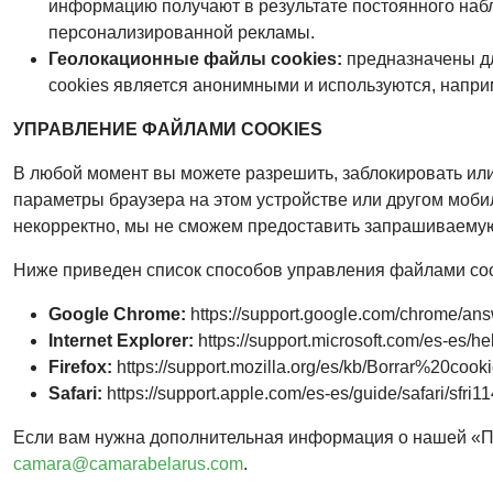
информацию получают в результате постоянного набл
персонализированной рекламы.
Геолокационные файлы cookies:
предназначены дл
сookies является анонимными и используются, напри
УПРАВЛЕНИЕ ФАЙЛАМИ COOKIES
В любой момент вы можете разрешить, заблокировать ил
параметры браузера на этом устройстве или другом мобил
некорректно, мы не сможем предоставить запрашиваемую
Ниже приведен список способов управления файлами сoo
Google Chrome:
https://support.google.com/chrome/an
Internet Explorer:
https://support.microsoft.com/es-es/
Firefox:
https://support.mozilla.org/es/kb/Borrar%20cooki
Safari:
https://support.apple.com/es-es/guide/safari/sfri1
Если вам нужна дополнительная информация о нашей «По
camara@camarabelarus.com
.