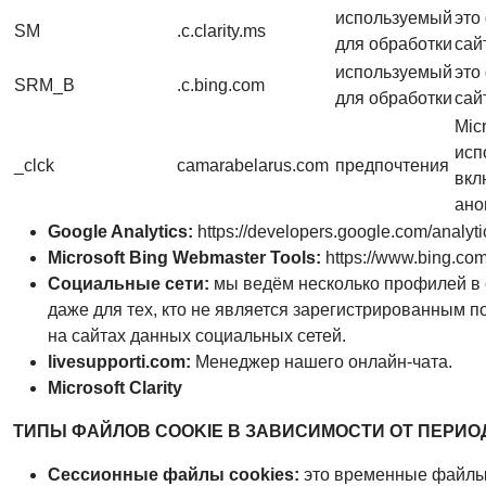
используемый
это
SM
.c.clarity.ms
для обработки
сай
используемый
это
SRM_B
.c.bing.com
для обработки
сай
Mic
исп
_clck
camarabelarus.com
предпочтения
вкл
ано
Google Analytics:
https://developers.google.com/analyti
Microsoft Bing Webmaster Tools:
https://www.bing.co
Социальные сети:
мы ведём несколько профилей в 
даже для тех, кто не является зарегистрированным 
на сайтах данных социальных сетей.
livesupporti.com:
Менеджер нашего онлайн-чата.
Microsoft Clarity
ТИПЫ ФАЙЛОВ COOKIE В ЗАВИСИМОСТИ ОТ ПЕРИ
Сессионные файлы cookies:
это временные файлы c