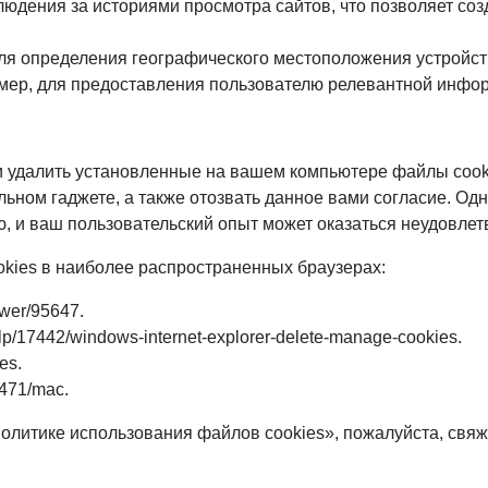
юдения за историями просмотра сайтов, что позволяет со
я определения географического местоположения устройства,
мер, для предоставления пользователю релевантной инфор
и удалить установленные на вашем компьютере файлы сook
ьном гаджете, а также отозвать данное вами согласие. Одна
, и ваш пользовательский опыт может оказаться неудовле
kies в наиболее распространенных браузерах:
swer/95647.
help/17442/windows-internet-explorer-delete-manage-cookies.
es.
1471/mac.
литике использования файлов сookies», пожалуйста, свяж