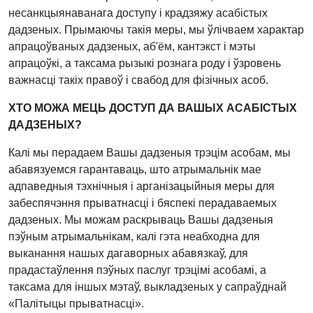
несанкцыянаванага доступу і крадзяжу асабістых
дадзеных. Прымаючы такія меры, мы ўлічваем характар
апрацоўваных дадзеных, аб'ём, кантэкст і мэты
апрацоўкі, а таксама рызыкі рознага роду і ўзровень
важнасці такіх правоў і свабод для фізічных асоб.
ХТО МОЖА МЕЦЬ ДОСТУП ДА ВАШЫХ АСАБІСТЫХ
ДАДЗЕНЫХ?
Калі мы перадаем Вашы дадзеныя трэцім асобам, мы
абавязуемся гарантаваць, што атрымальнік мае
адпаведныя тэхнічныя і арганізацыйныя меры для
забеспячэння прыватнасці і бяспекі перадаваемых
дадзеных. Мы можам раскрываць Вашы дадзеныя
пэўным атрымальнікам, калі гэта неабходна для
выканання нашых дагаворных абавязкаў, для
прадастаўлення пэўных паслуг трэцімі асобамі, а
таксама для іншых мэтаў, выкладзеных у сапраўднай
«Палітыцы прыватнасці».