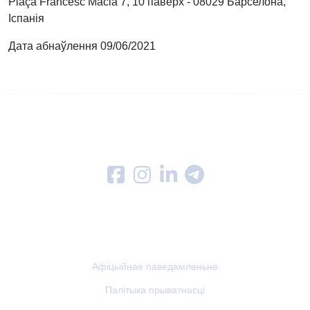
Plaça Francesc Macià 7, 10 паверх - 08029 Барселона,
Іспанія
Дата абнаўлення 09/06/2021
Follow us on
Меню
Афіцыйнае паведамленьне
Палітыка прыватнасці