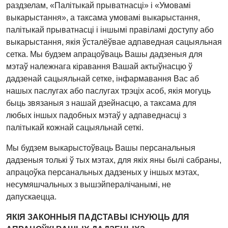
раздзелам, «Палітыкай прыватнасці» і «Умовамі
выкарыстання», а таксама умовамі выкарыстання,
палітыкай прыватнасці і іншымі правіламі доступу або
выкарыстання, якія ўсталёўвае адпаведная сацыяльная
сетка. Мы будзем апрацоўваць Вашы дадзеныя для
мэтаў належнага кіравання Вашай актыўнасцю ў
дадзенай сацыяльнай сетке, інфармавання Вас аб
нашых паслугах або паслугах трэціх асоб, якія могуць
быць звязаныя з нашай дзейнасцю, а таксама для
любых іншых падобных мэтаў у адпаведнасці з
палітыкай кожнай сацыяльнай сеткі.
Мы будзем выкарыстоўваць Вашы персанальныя
дадзеныя толькі ў тых мэтах, для якіх яны былі сабраны,
апрацоўка персанальных дадзеных у іншых мэтах,
несумяшчальных з вышэйпералічанымі, не
дапускаецца.
ЯКІЯ ЗАКОННЫЯ ПАДСТАВЫ ІСНУЮЦЬ ДЛЯ