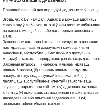
АПРАЦОЎКІ ВАШЫХ ДАДЗЕНЫХ?
Прававой асновай для апрацоўкі дадзеных з'яўляюцца:
Згодa, якую Вы нам далі. Аднак Вы можаце адклікаць
сваю згоду ў любы час, што ні ў якім разе не паўплывае
на нашы камерцыйныя або дагаворныя адносіны з
Вамі.
Заключэнне дагавора і аказанне паслуг; што дазваляе
нам кіраваць нашымі дамоўнымі і камерцыйнымі
адносінамі, абслугоўваць Вас любым з даступных
метадаў, а таксама пацвярджаць рэчаіснасць дагавора.
Законныя інтарэсы: (i) належным чынам кіраваць
нашым бізнесам, (ii) кіраваць нашымі прадуктамі,
паслугамі і агульнадаступнай інфармацыяй, (iii)
паляпшаць абслугоўванне кліентаў і забяспечваць
зручнасць карыстання сайтам, (iv) адказваць на запыты
кліентаў, (v) выконваць статыстычныя і маркетынгавыя
даследаванні або апытанні задаволенасці, і (vi)
ацэньваць эфектыўнасць рэкламы.