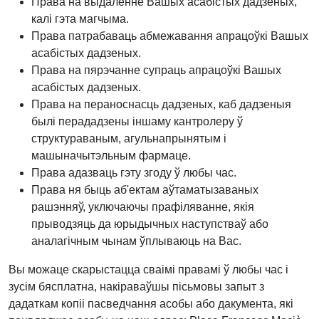
Права на выдаленне Вашых асабістых дадзеных,
калі гэта магчыма.
Права патрабаваць абмежавання апрацоўкі Вашых
асабістых дадзеных.
Права на пярэчанне супраць апрацоўкі Вашых
асабістых дадзеных.
Права на пераноснасць дадзеных, каб дадзеныя
былі перададзены іншаму кантролеру ў
структураваным, агульнапрынятым і
машыначытэльным фармаце.
Права адазваць гэту згоду ў любы час.
Права ня быць аб'ектам аўтаматызаваных
рашэнняў, уключаючы прафіляванне, якія
прыводзяць да юрыдычных наступстваў або
аналагічным чынам ўплываюць на Вас.
Вы можаце скарыстацца сваімі правамі ў любы час і
зусім бясплатна, накіраваўшы пісьмовы запыт з
дадаткам копіі пасведчання асобы або дакумента, які