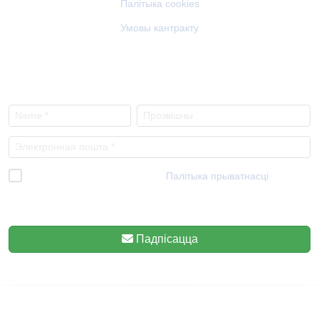
Палітыка cookies
Умовы кантракту
NEWSLETTER
Я прачытаў і прымаю
Палітыка прыватнасці
*
Мы паважаем вашу прыватнасць, таму ведайце, што вы можаце
адмовіцца ў любы час.
Падпісацца