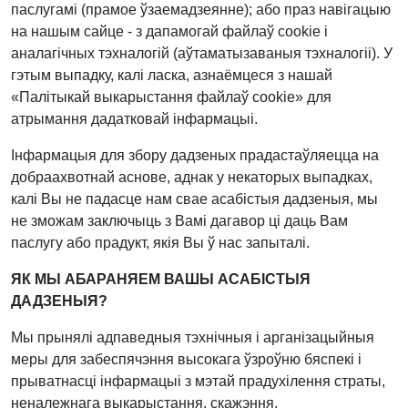
паслугамі (прамое ўзаемадзеянне); або праз навігацыю
на нашым сайце - з дапамогай файлаў cookie і
аналагічных тэхналогій (аўтаматызаваныя тэхналогіі). У
гэтым выпадку, калі ласка, азнаёмцеся з нашай
«Палітыкай выкарыстання файлаў cookie» для
атрымання дадатковай інфармацыі.
Інфармацыя для збору дадзеных прадастаўляецца на
добраахвотнай аснове, аднак у некаторых выпадках,
калі Вы не падасце нам свае асабістыя дадзеныя, мы
не зможам заключыць з Вамі дагавор ці даць Вам
паслугу або прадукт, якія Вы ў нас запыталі.
ЯК МЫ АБАРАНЯЕМ ВАШЫ АСАБІСТЫЯ
ДАДЗЕНЫЯ?
Мы прынялі адпаведныя тэхнічныя і арганізацыйныя
меры для забеспячэння высокага ўзроўню бяспекі і
прыватнасці інфармацыі з мэтай прадухілення страты,
неналежнага выкарыстання, скажэння,