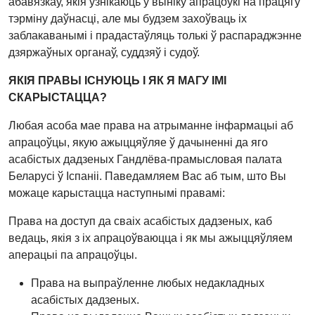
абавязкаў, якія ўзнікаюць у выніку апрацоўкі на працягу
тэрміну даўнасці, але мы будзем захоўваць іх
заблакаванымі і прадастаўляць толькі ў распараджэнне
дзяржаўных органаў, суддзяў і судоў.
ЯКІЯ ПРАВЫ ІСНУЮЦЬ І ЯК Я МАГУ ІМІ
СКАРЫСТАЦЦА?
Любая асоба мае права на атрыманне інфармацыі аб
апрацоўцы, якую ажыццяўляе ў дачыненні да яго
асабістых дадзеных Гандлёва-прамысловая палата
Беларусі ў Іспаніі. Паведамляем Вас аб тым, што Вы
можаце карыстацца наступнымі правамі:
Права на доступ да сваіх асабістых дадзеных, каб
ведаць, якія з іх апрацоўваюцца і як мы ажыццяўляем
аперацыі па апрацоўцы.
Права на выпраўленне любых недакладных
асабістых дадзеных.