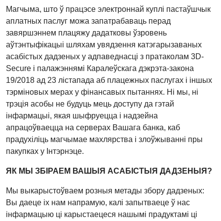
Магчыма, што ў працэсе электроннай куплі пастаўшчык
аплатных паслуг можа запатрабаваць перад
завяршэннем плацяжу дадатковы ўзровень
аўтэнтыфікацыі шляхам увядзення катэгарызаваных
асабістых дадзеных у адпаведнасці з пратаколам 3D-
Secure і палажэннямі Каралеўскага дэкрэта-закона
19/2018 ад 23 лістапада аб плацежных паслугах і іншых
тэрміновых мерах у фінансавых пытаннях. Ні мы, ні
трэція асобы не будуць мець доступу да гэтай
інфармацыі, якая шыфруецца і надзейна
апрацоўваецца на серверах Вашага банка, каб
прадухіліць магчымае махлярства і злоўжыванні пры
пакупках у Інтэрнэце.
ЯК МЫ ЗБІРАЕМ ВАШЫЯ АСАБІСТЫЯ ДАДЗЕНЫЯ?
Мы выкарыстоўваем розныя метады збору дадзеных:
Вы даеце іх нам напрамую, калі запытваеце ў нас
інфармацыю ці карыстаецеся нашымі прадуктамі ці