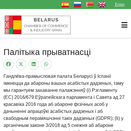
Выберыце сваю мову
Enter
Палітыка прыватнасці
Гандлёва-прамысловая палата Беларусі ў Іспаніі
імкнецца да абароны вашых асабістых дадзеных, таму
мы гарантуем захаванне палажэнняў (i) Рэгламенту
(ЕС) 2016/679 Еўрапейскага парламента і Савета ад 27
красавіка 2016 года аб абароне фізічных асоб у
дачыненні апрацоўкі асабістых дадзеных і аб
свабодным перамяшчэнні такіх дадзеных (GDPR); (Ii) у
арганічным законе 3/2018 ад 5 снежня аб абароне