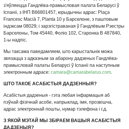
з'яўляецца Гандлёва-прамысловая палата Беларусі ў
Іспаніі, з ІНП B66801457, юрыдычны адрас: Plaça
Francesc Macià 7, Planta 10 у Барселоне, з паштовым
індэксам 08029; і зарэгістраваная ў Гандлёвым Рэестры
Барселоны, Том 45440, Фоліо 102, Старонка B 487840,
1-ы надпіс.
Мы таксама паведамляем, што карыстальнік можа
звязацца з адказным за абарону дадзеных Гандлёва-
прамысловай палаты Беларусі ў Іспаніі па наступным
электронным адрасе:
camara@camarabelarus.com
.
ШТО ТАКОЕ АСАБІСТЫЯ ДАДЗЕННЫЯ?
Асабістыя дадзеныя - гэта любая інфармацыя аб
пэўнай фізічнай асобе, напрыклад, імя, прозвішча,
адрас электроннай пошты, нумар тэлефона і г.д.
З ЯКОЙ МЭТАЙ МЫ ЗБІРАЕМ ВАШЫЯ АСАБІСТЫЯ
ДАДЗЕНЫЯ?