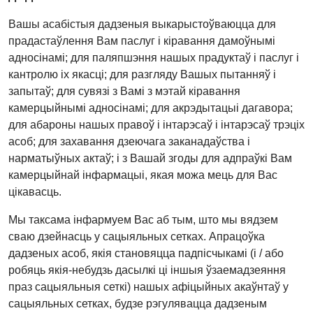
Вашы асабістыя дадзеныя выкарыстоўваюцца для
прадастаўлення Вам паслуг і кіравання дамоўнымі
адносінамі; для паляпшэння нашых прадуктаў і паслуг і
кантролю іх якасці; для разгляду Вашых пытанняў і
запытаў; для сувязі з Вамі з мэтай кіравання
камерцыйнымі адносінамі; для акрэдытацыі дагавора;
для абароны нашых правоў і інтарэсаў і інтарэсаў трэціх
асоб; для захавання дзеючага заканадаўства і
нарматыўных актаў; і з Вашай згоды для адпраўкі Вам
камерцыйнай інфармацыі, якая можа мець для Вас
цікавасць.
Мы таксама інфармуем Вас аб тым, што мы вядзем
сваю дзейнасць у сацыяльных сетках. Апрацоўка
дадзеных асоб, якія становяцца падпісчыкамі (і / або
робяць якія-небудзь дасылкі ці іншыя ўзаемадзеяння
праз сацыяльныя сеткі) нашых афіцыйных акаўнтаў у
сацыяльных сетках, будзе рэгулявацца дадзеным