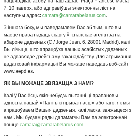
пацвярджае асобу, на наш адрас: Plaça Francesc Macià
7, 10 паверх, або адправіўшы электронны ліст на
наступны адрас:
camara@camarabelarus.com
.
З іншага боку, мы паведамляем Вас аб тым, што вы
маеце права падаць скаргу ў Іспанскае агенцтва па
абароне дадзеных (C / Jorge Juan, 6, 28001 Madrid), калі
Вы лічыце, што апрацоўка вашых асабістых дадзеных
не адпавядае дзейснаму заканадаўству. Для атрымання
дадатковай інфармацыі Вы можаце наведаць вэб-сайт
www.aepd.es.
ЯК ВЫ МОЖАЦЕ ЗВЯЗАЦЦА З НАМІ?
Калі ў Вас ёсць якія-небудзь пытанні ці прапановы
адносна нашай «Палітыкі прыватнасці» або таго, як мы
апрацоўваем Вашыя дадзеныя, калі ласка, звяжыцеся з
намі. Мы будзем рады дапамагчы Вам па электроннай
пошце
camara@camarabelarus.com
.