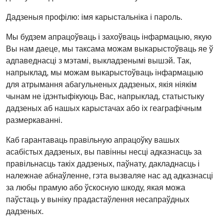
Дадзеныя профілю: імя карыстальніка і пароль.
Мы будзем апрацоўваць і захоўваць інфармацыю, якую
Вы нам даеце, мы таксама можам выкарыстоўваць яе ў
адпаведнасці з мэтамі, выкладзенымі вышэй. Так,
напрыклад, мы можам выкарыстоўваць інфармацыю
для атрымання абагульненых дадзеных, якія ніякім
чынам не ідэнтыфікуюць Вас, напрыклад, статыстыку
дадзеных аб нашых карыстачах або іх геаграфічным
размеркаванні.
Каб гарантаваць правільную апрацоўку вашых
асабістых дадзеных, вы павінны несці адказнасць за
правільнасць такіх дадзеных, паўнату, дакладнасць і
належнае абнаўленне, гэта вызваляе нас ад адказнасці
за любы прамую або ўскосную шкоду, якая можа
паўстаць у выніку прадастаўлення несапраўдных
дадзеных.