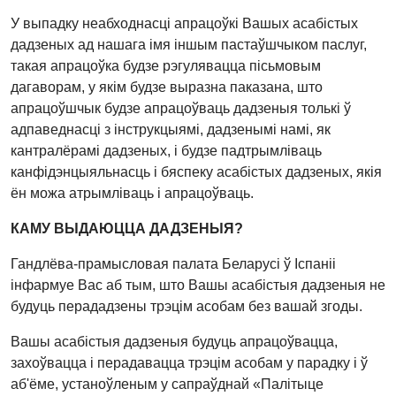
У выпадку неабходнасці апрацоўкі Вашых асабістых
дадзеных ад нашага імя іншым пастаўшчыком паслуг,
такая апрацоўка будзе рэгулявацца пісьмовым
дагаворам, у якім будзе выразна паказана, што
апрацоўшчык будзе апрацоўваць дадзеныя толькі ў
адпаведнасці з інструкцыямі, дадзенымі намі, як
кантралёрамі дадзеных, і будзе падтрымліваць
канфідэнцыяльнасць і бяспеку асабістых дадзеных, якія
ён можа атрымліваць і апрацоўваць.
КАМУ ВЫДАЮЦЦА ДАДЗЕНЫЯ?
Гандлёва-прамысловая палата Беларусі ў Іспаніі
інфармуе Вас аб тым, што Вашы асабістыя дадзеныя не
будуць перададзены трэцім асобам без вашай згоды.
Вашы асабістыя дадзеныя будуць апрацоўвацца,
захоўвацца і перадавацца трэцім асобам у парадку і ў
аб'ёме, устаноўленым у сапраўднай «Палітыце