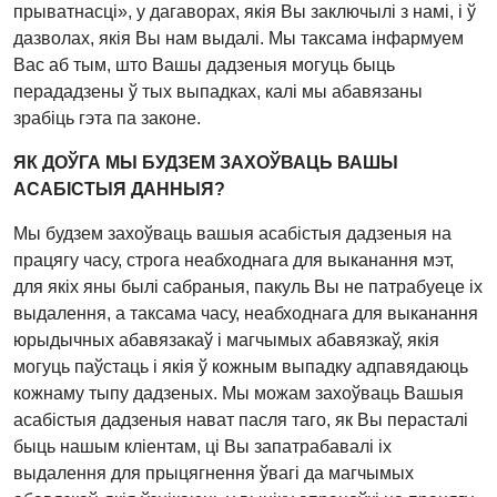
прыватнасці», у дагаворах, якія Вы заключылі з намі, і ў
дазволах, якія Вы нам выдалі. Мы таксама інфармуем
Вас аб тым, што Вашы дадзеныя могуць быць
перададзены ў тых выпадках, калі мы абавязаны
зрабіць гэта па законе.
ЯК ДОЎГА МЫ БУДЗЕМ ЗАХОЎВАЦЬ ВАШЫ
АСАБІСТЫЯ ДАННЫЯ?
Мы будзем захоўваць вашыя асабістыя дадзеныя на
працягу часу, строга неабходнага для выканання мэт,
для якіх яны былі сабраныя, пакуль Вы не патрабуеце іх
выдалення, а таксама часу, неабходнага для выканання
юрыдычных абавязакаў і магчымых абавязкаў, якія
могуць паўстаць і якія ў кожным выпадку адпавядаюць
кожнаму тыпу дадзеных. Мы можам захоўваць Вашыя
асабістыя дадзеныя нават пасля таго, як Вы перасталі
быць нашым кліентам, ці Вы запатрабавалі іх
выдалення для прыцягнення ўвагі да магчымых