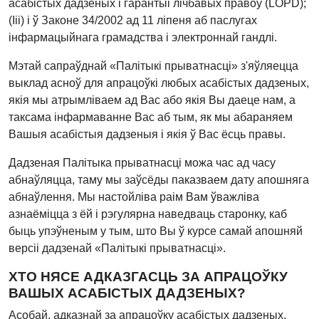
асабістых дадзеных і гарантыі лічбавых правоў (LOPD);
(Iii) і ў Законе 34/2002 ад 11 ліпеня аб паслугах
інфармацыйнага грамадства і электроннай гандлі.
Мэтай сапраўднай «Палітыкі прыватнасці» з'яўляецца
выклад асноў для апрацоўкі любых асабістых дадзеных,
якія мы атрымліваем ад Вас або якія Вы даеце нам, а
таксама інфармаванне Вас аб тым, як мы абараняем
Вашыя асабістыя дадзеныя і якія ў Вас ёсць правы.
Дадзеная Палітыка прыватнасці можа час ад часу
абнаўляцца, таму мы заўсёды паказваем дату апошняга
абнаўлення. Мы настойліва раім Вам ўважліва
азнаёміцца з ёй і рэгулярна наведваць старонку, каб
быць упэўненым у тым, што Вы ў курсе самай апошняй
версіі дадзенай «Палітыкі прыватнасці».
ХТО НЯСЕ АДКАЗГАСЦЬ ЗА АПРАЦОЎКУ
ВАШЫХ АСАБІСТЫХ ДАДЗЕНЫХ?
Асобай, адказнай за апрацоўку асабістых дадзеных,