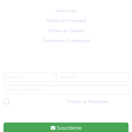
Aviso Legal
Política de Privacidad
Política de Cookies
Condiciones Contratación
NEWSLETTER
He leído y acepto la
Política de Privacidad
*
Respetamos tu privacidad, por eso sepas que en cualquier momento
podrás darte de baja.
Suscribirme